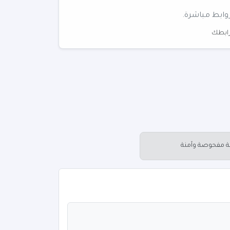
وابط مباشرة.
 رابطك
عة مفحوصة وآمنة