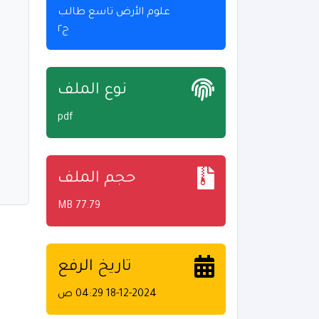
علوم الأرض تاسع طالب
ج٢
نوع الملف
pdf
حجم الملف
77.79 MB
تاريخ الرفع
18-12-2024 04:29 ص