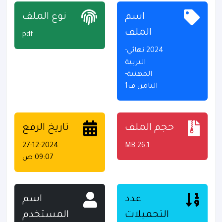
اسم
نوع الملف
الملف
pdf
2024 نهائي-
التربية
المهنية-
الثامن ف1
حجم الملف
تاريخ الرفع
27-12-2024
26.1 MB
09:07 ص
عدد
اسم
التحميلات
المستخدم