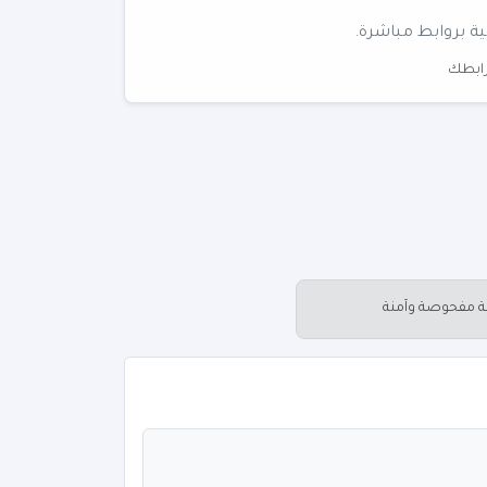
ية بروابط مباشرة.
 رابطك
عة مفحوصة وآمنة