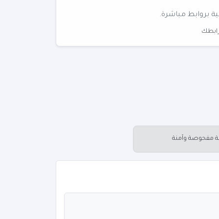
ية بروابط مباشرة.
 رابطك
عة مفحوصة وآمنة