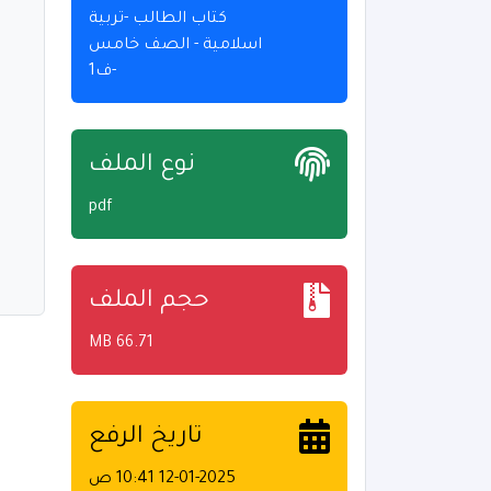
كتاب الطالب -تربية
اسلامية - الصف خامس
-ف1
نوع الملف
pdf
حجم الملف
66.71 MB
تاريخ الرفع
12-01-2025 10:41 ص