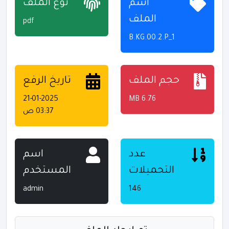
اسم
نوع الملف
الملف
pdf
B.KG.00.2.P_1
حجم الملف
تاريخ الرفع
21-01-2025
6.76 MB
03:37 ص
عدد
اسم
التحميلات
المستخدم
admin
146