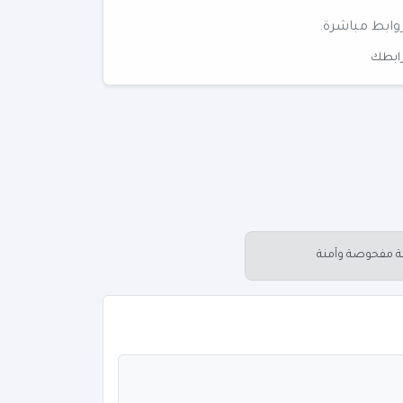
وابط مباشرة.
 رابطك
عة مفحوصة وآمنة