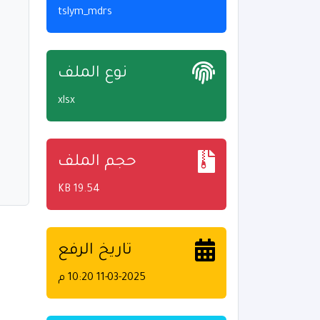
tslym_mdrs
نوع الملف
xlsx
حجم الملف
19.54 KB
تاريخ الرفع
11-03-2025 10:20 م