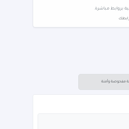
ية بروابط مباشرة.
 رابطك
عة مفحوصة وآمنة