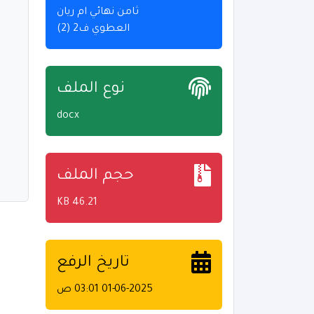
ثامن نهائي ام ريان
العطوي ف2 (2)
نوع الملف
docx
حجم الملف
46.21 KB
تاريخ الرفع
01-06-2025 03:01 ص