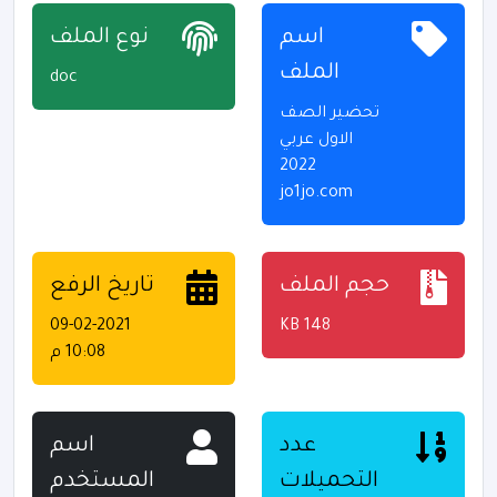
اسم
نوع الملف
الملف
doc
تحضير الصف
الاول عربي
2022
jo1jo.com
حجم الملف
تاريخ الرفع
09-02-2021
148 KB
10:08 م
عدد
اسم
التحميلات
المستخدم