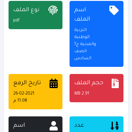
اسم
نوع الملف
الملف
pdf
التربية
الوطنية
والمدنية ج1
الصف
السادس
حجم الملف
تاريخ الرفع
26-02-2021
2.91 MB
11:08 م
عدد
اسم