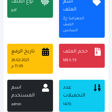
اسم
نوع الملف
الملف
pdf
الجغرافيا ج2
الصف
السادس
حجم الملف
تاريخ الرفع
26-02-2021
6.59 MB
11:09 م
عدد
اسم
التحميلات
المستخدم
admin
1470