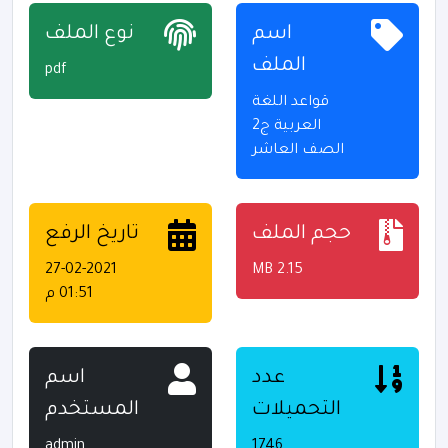
اسم
نوع الملف
الملف
pdf
قواعد اللغة
العربية ج2
الصف العاشر
حجم الملف
تاريخ الرفع
27-02-2021
2.15 MB
01:51 م
عدد
اسم
التحميلات
المستخدم
admin
1746