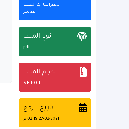
الجغرافيا ج2 الصف
العاشر
نوع الملف
pdf
حجم الملف
10.01 MB
تاريخ الرفع
27-02-2021 02:19 م