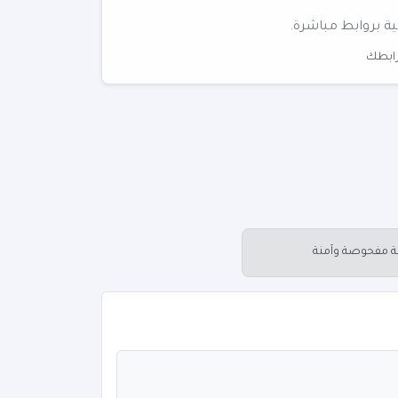
ية بروابط مباشرة.
 رابطك
عة مفحوصة وآمنة