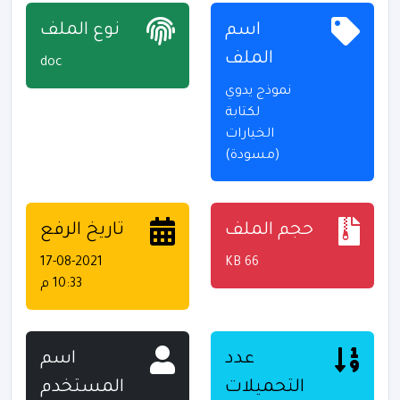
اسم
نوع الملف
الملف
doc
نموذج يدوي
لكتابة
الخيارات
(مسودة)
حجم الملف
تاريخ الرفع
17-08-2021
66 KB
10:33 م
عدد
اسم
التحميلات
المستخدم