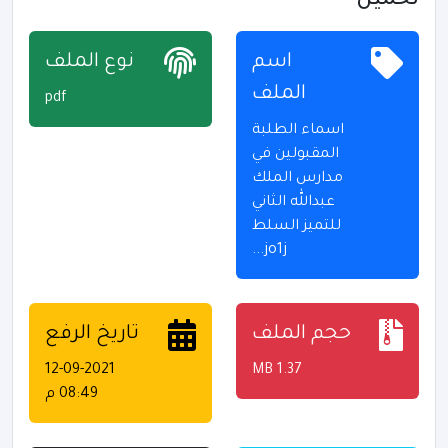
تحميل
اسم
نوع الملف
الملف
pdf
اسماء الطلبة
المقبولين في
مدارس الملك
عبدالله الثاني
للتميز السلط
jo1j...
حجم الملف
تاريخ الرفع
12-09-2021
1.37 MB
08:49 م