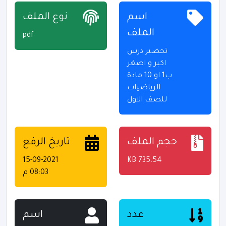
اسم
نوع الملف
الملف
pdf
تحضير درس
اكبر و اصغر
ب1 او 10 مادة
الرياضيات
للصف الاول
حجم الملف
تاريخ الرفع
15-09-2021
735.54 KB
08:03 م
عدد
اسم