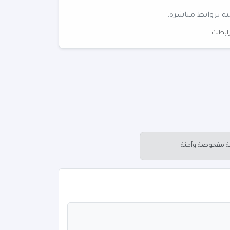
ية بروابط مباشرة.
 رابطك
عة مفحوصة وآمنة