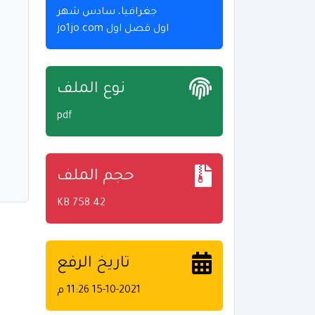
جغرافيا، سادس شهر
اول قصل اول jo1jo.com
نوع الملف
pdf
حجم الملف
758.42 KB
تاريخ الرفع
15-10-2021 11:26 م