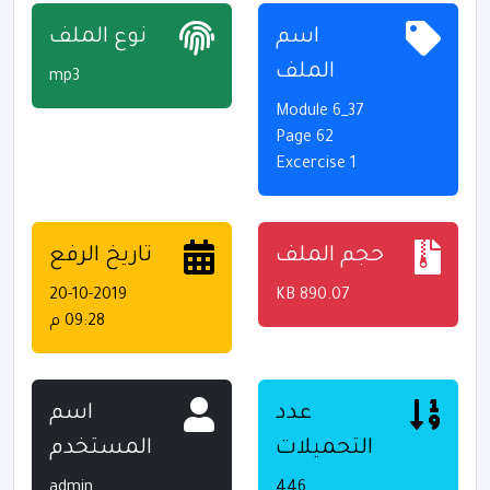
اسم
نوع الملف
الملف
mp3
37_Module 6
Page 62
Excercise 1
حجم الملف
تاريخ الرفع
20-10-2019
890.07 KB
09:28 م
عدد
اسم
التحميلات
المستخدم
admin
446