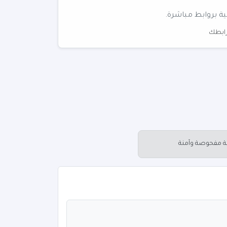
ية بروابط مباشرة.
 رابطك
عة مفحوصة وآمنة