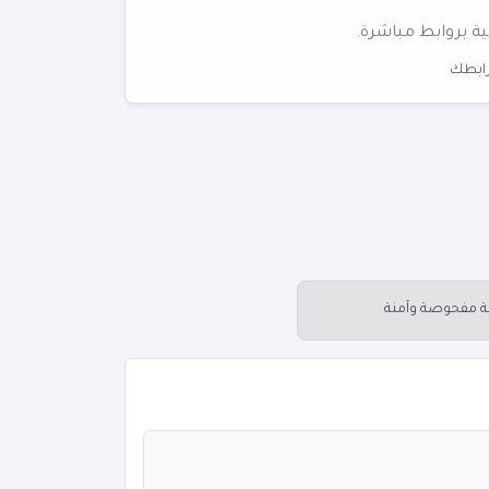
ية بروابط مباشرة.
 رابطك
عة مفحوصة وآمنة