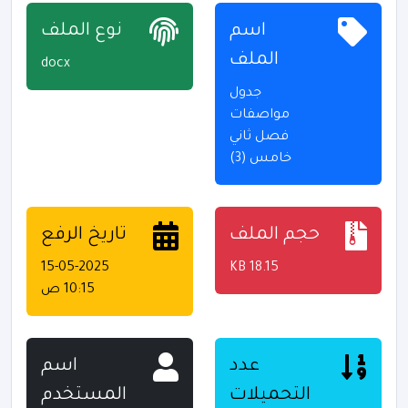
اسم
نوع الملف
الملف
docx
جدول
مواصفات
فصل ثاني
خامس (3)
حجم الملف
تاريخ الرفع
15-05-2025
18.15 KB
10:15 ص
عدد
اسم
التحميلات
المستخدم