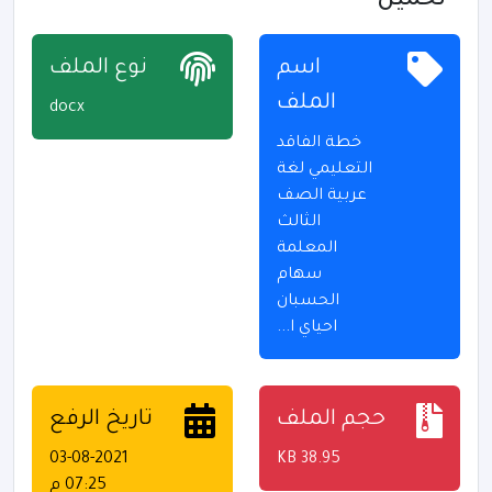
- تحميل
اسم
نوع الملف
الملف
docx
خطة الفاقد
التعليمي لغة
عربية الصف
الثالث
المعلمة
سهام
الحسبان
احياي ا...
حجم الملف
تاريخ الرفع
03-08-2021
38.95 KB
07:25 م