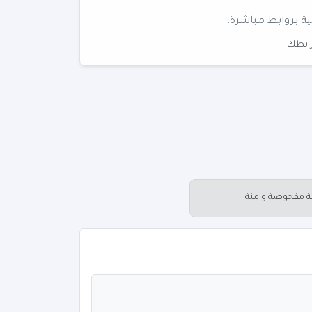
ية بروابط مباشرة.
 رابطك
عة مفحوصة وآمنة